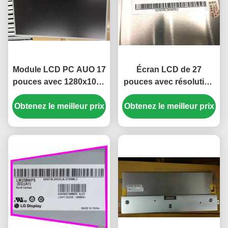
Module LCD PC AUO 17
Écran LCD de 27
pouces avec 1280x1024
pouces avec résolution
pixels et connecteur 51
FHD de 1920x1080
Obtenez le meilleur prix
broches M170ETN01.1
Obtenez le meilleur prix
pixels et luminosité de
300 cd/m²