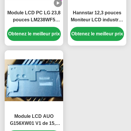
Module LCD PC LG 23,8
Hannstar 12,3 pouces
pouces LM238WF5
Moniteur LCD industriel
SSA1 FHD 250 cd/m²
avec 1920 * 720 pixels et
Obtenez le meilleur prix
Panneau d'affichage
Obtenez le meilleur prix
écran LCD couleur PC
IPS pour PC de bureau
16,7M
Module LCD AUO
G156XW01 V1 de 15,6
pouces avec 1366*768