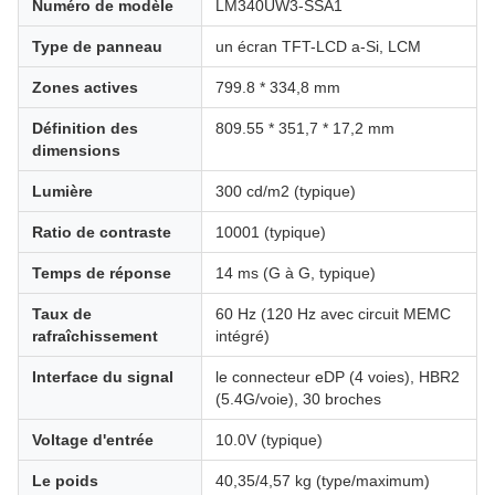
Numéro de modèle
LM340UW3-SSA1
Type de panneau
un écran TFT-LCD a-Si, LCM
Zones actives
799.8 * 334,8 mm
Définition des
809.55 * 351,7 * 17,2 mm
dimensions
Lumière
300 cd/m2 (typique)
Ratio de contraste
10001 (typique)
Temps de réponse
14 ms (G à G, typique)
Taux de
60 Hz (120 Hz avec circuit MEMC
rafraîchissement
intégré)
Interface du signal
le connecteur eDP (4 voies), HBR2
(5.4G/voie), 30 broches
Voltage d'entrée
10.0V (typique)
Le poids
40,35/4,57 kg (type/maximum)