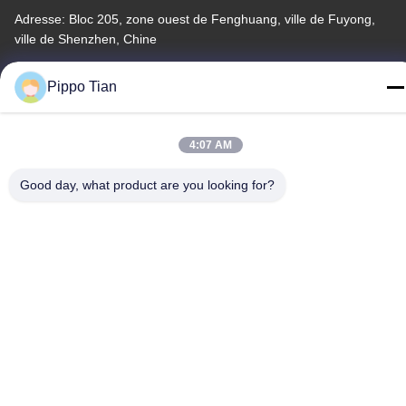
Adresse: Bloc 205, zone ouest de Fenghuang, ville de Fuyong,
ville de Shenzhen, Chine
Télégramme
Pippo Tian
86--13590447319
4:07 AM
Good day, what product are you looking for?
Politique de confidentialité
|
Plan du site
La Chine est bonne. Qualité Affichage LCD à encre E Le
fournisseur. -2026 FOCUS VISION TECHNOLOGY LIMITED Tout.
Les droits sont réservés.