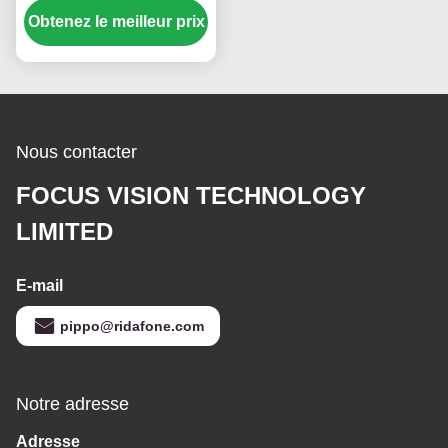
Obtenez le meilleur prix
pixels, luminosité 400
CCD M2 et durée de vie
de 50 000 heures
Nous contacter
FOCUS VISION TECHNOLOGY
LIMITED
E-mail
pippo@ridafone.com
Notre adresse
Adresse