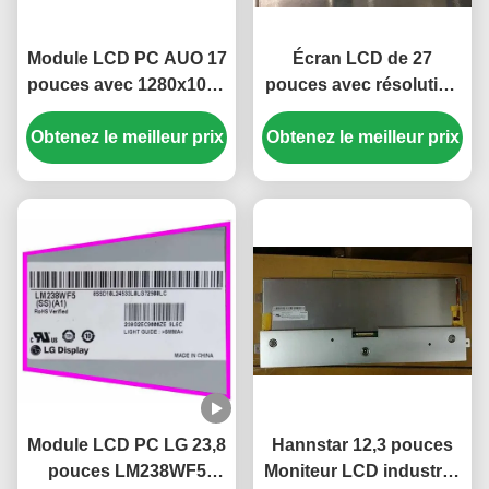
Module LCD PC AUO 17
Écran LCD de 27
pouces avec 1280x1024
pouces avec résolution
pixels et connecteur 51
FHD de 1920x1080
Obtenez le meilleur prix
broches M170ETN01.1
Obtenez le meilleur prix
pixels et luminosité de
300 cd/m²
Module LCD PC LG 23,8
Hannstar 12,3 pouces
pouces LM238WF5
Moniteur LCD industriel