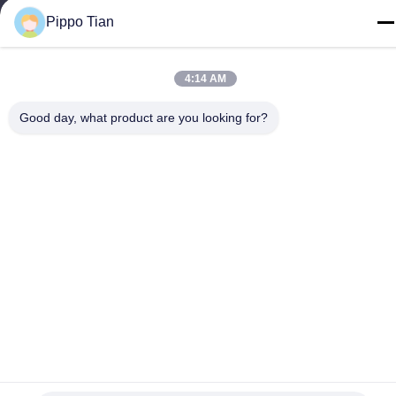
Pippo Tian
86--13590447319
4:14 AM
Good day, what product are you looking for?
Politique de confidentialité
|
Plan du site
La Chine est bonne. Qualité Affichage LCD à encre E Le
fournisseur. -2026 FOCUS VISION TECHNOLOGY LIMITED Tout.
Les droits sont réservés.