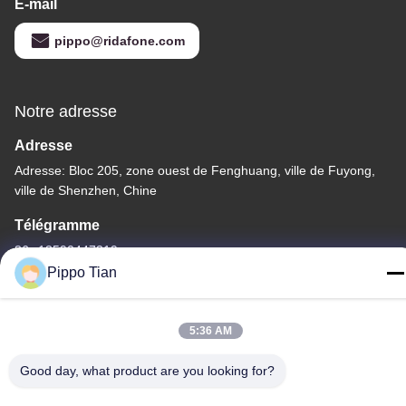
E-mail
pippo@ridafone.com
Notre adresse
Adresse
Adresse: Bloc 205, zone ouest de Fenghuang, ville de Fuyong,
ville de Shenzhen, Chine
Télégramme
86--13590447319
Pippo Tian
5:36 AM
Politique de confidentialité
|
Plan du site
Good day, what product are you looking for?
La Chine est bonne. Qualité Affichage LCD à encre E Le