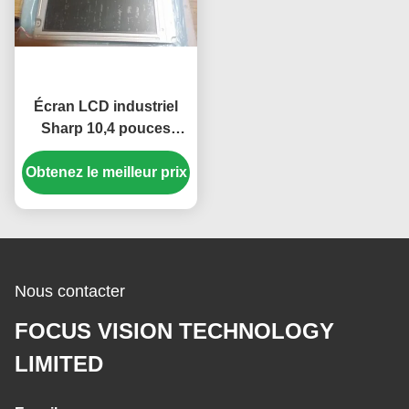
Écran LCD industriel
Sharp 10,4 pouces
haute luminosité
Obtenez le meilleur prix
350cd/m2 avec une
résolution de 640*480
pixels
Nous contacter
FOCUS VISION TECHNOLOGY
LIMITED