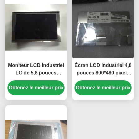
Moniteur LCD industriel
Écran LCD industriel 4,8
LG de 5,8 pouces
pouces 800*480 pixels
470cd/m2 avec
avec rétroéclairage
Obtenez le meilleur prix
connecteur 40 broches
Obtenez le meilleur prix
WLED, panneau TFT-
pour navigateur GPS de
LCD pour UMPC
voiture Mercedes A180