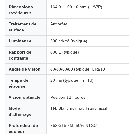
Dimensions
164,9 * 100 * 6 mm (H*V*P)
extérieures
Traitement de
Antireflet
surface
Luminance
300 cd/m² (typique)
Rapport de
800:1 (typique)
contraste
Angle de vision
80/80/60/80 (typique, CR≥10)
Temps de
20 ms (typique, Tr+Td)
réponse
Vision optimale
Position 12 heures
Mode
TN, Blanc normal, Transmissif
d'affichage
Profondeur de
262K/16,7M, 50% NTSC
couleur