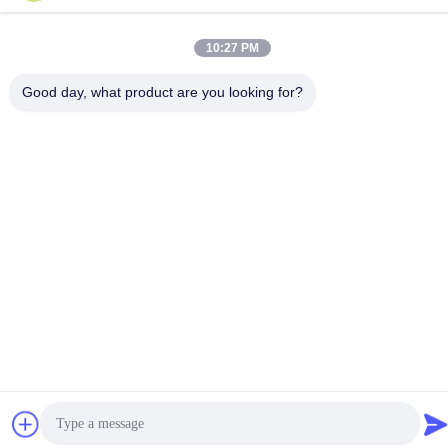
10:27 PM
Good day, what product are you looking for?
Politique de confidentialité
|
Plan du site
La Chine est bonne. Qualité Affichage LCD à encre E Le
fournisseur. -2026 FOCUS VISION TECHNOLOGY LIMITED Tout.
Les droits sont réservés.