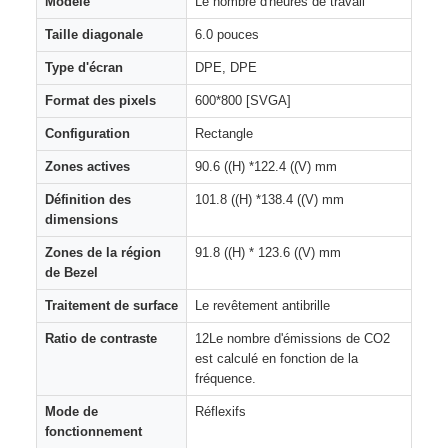
Modèle
Le nombre d'heures de travail
Taille diagonale
6.0 pouces
Type d'écran
DPE, DPE
Format des pixels
600*800 [SVGA]
Configuration
Rectangle
Zones actives
90.6 ((H) *122.4 ((V) mm
Définition des
101.8 ((H) *138.4 ((V) mm
dimensions
Zones de la région
91.8 ((H) * 123.6 ((V) mm
de Bezel
Traitement de surface
Le revêtement antibrille
Ratio de contraste
12Le nombre d'émissions de CO2
est calculé en fonction de la
fréquence.
Mode de
Réflexifs
fonctionnement