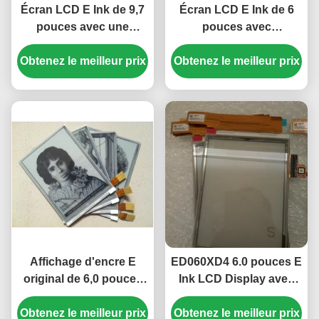
Écran LCD E Ink de 9,7
Écran LCD E Ink de 6
pouces avec une
pouces avec
résolution de 150 PPI et
revêtement dur
un format de 1200 × 825
Obtenez le meilleur prix
Obtenez le meilleur prix
antireflet et panneau
pixels
EPD version originale
Affichage d'encre E
ED060XD4 6.0 pouces E
original de 6,0 pouces
Ink LCD Display avec
600 × 800 SVGA avec 34
résolution 758 × 1024 et
Obtenez le meilleur prix
broches Connecteur
Obtenez le meilleur prix
écran réfléchissant