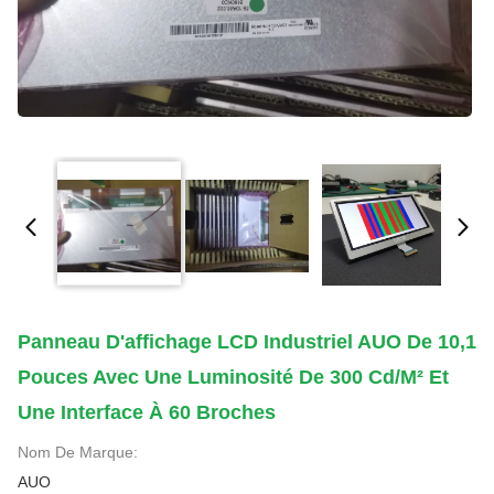
Panneau D'affichage LCD Industriel AUO De 10,1
Pouces Avec Une Luminosité De 300 Cd/m² Et
Une Interface À 60 Broches
Nom De Marque:
AUO