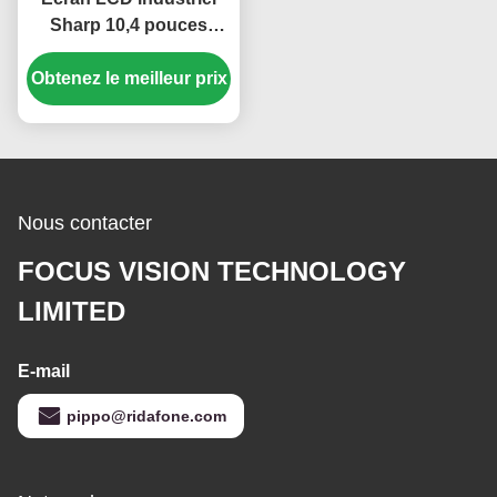
Sharp 10,4 pouces
haute luminosité
Obtenez le meilleur prix
350cd/m2 avec une
résolution de 640*480
pixels
Nous contacter
FOCUS VISION TECHNOLOGY
LIMITED
E-mail
pippo@ridafone.com