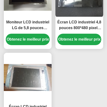
Moniteur LCD industriel
Écran LCD industriel 4,8
LG de 5,8 pouces
pouces 800*480 pixels
470cd/m2 avec
avec rétroéclairage
Obtenez le meilleur prix
connecteur 40 broches
Obtenez le meilleur prix
WLED, panneau TFT-
pour navigateur GPS de
LCD pour UMPC
voiture Mercedes A180
Écran LCD industriel