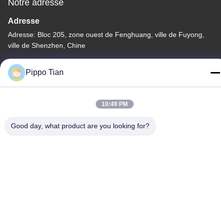
Notre adresse
Adresse
Adresse: Bloc 205, zone ouest de Fenghuang, ville de Fuyong,
ville de Shenzhen, Chine
Télégramme
Pippo Tian
86--13590447319
10:49 PM
Good day, what product are you looking for?
Politique de confidentialité
|
Plan du site
La Chine est bonne. Qualité Affichage LCD à encre E Le
fournisseur. -2026 FOCUS VISION TECHNOLOGY LIMITED Tout.
Les droits sont réservés.