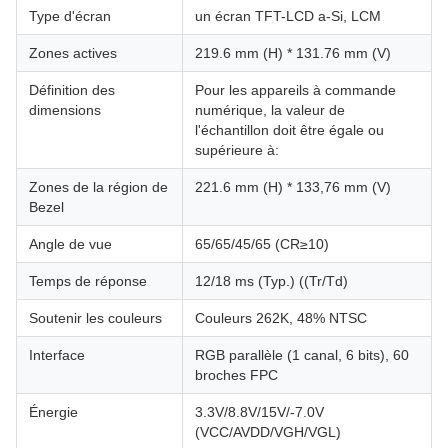
Type d'écran
un écran TFT-LCD a-Si, LCM
Zones actives
219.6 mm (H) * 131.76 mm (V)
Définition des
Pour les appareils à commande
dimensions
numérique, la valeur de
l'échantillon doit être égale ou
supérieure à:
Zones de la région de
221.6 mm (H) * 133,76 mm (V)
Bezel
Angle de vue
65/65/45/65 (CR≥10)
Temps de réponse
12/18 ms (Typ.) ((Tr/Td)
Soutenir les couleurs
Couleurs 262K, 48% NTSC
Interface
RGB parallèle (1 canal, 6 bits), 60
broches FPC
Énergie
3.3V/8.8V/15V/-7.0V
(VCC/AVDD/VGH/VGL)