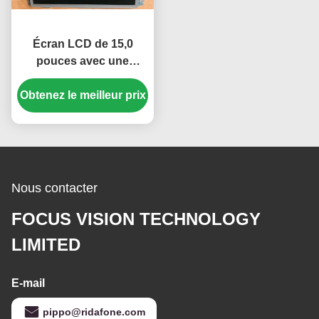
Écran LCD de 15,0
pouces avec une
résolution de 1024 × 768
et une luminosité de 250
Obtenez le meilleur prix
cd/m² Panneau TFT-
LCD
Nous contacter
FOCUS VISION TECHNOLOGY
LIMITED
E-mail
pippo@ridafone.com