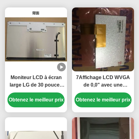
Moniteur LCD à écran
7Affichage LCD WVGA
large LG de 30 pouces
de 0,0" avec une
avec une résolution de
résolution de 800×480
Obtenez le meilleur prix
2560*1600 et une
et une luminosité de 350
Obtenez le meilleur prix
luminosité de 350 cd/m2
cd/m2