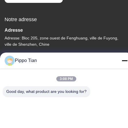
Notre adresse
Adresse
Adresse: Bloc 205, zone ouest de Fenghuang, ville de Fuyong,
ville de Shenzhen, Chine
Télégramme
Pippo Tian
86--13590447319
3:08 PM
Good day, what product are you looking for?
Politique de confidentialité
|
Plan du site
La Chine est bonne. Qualité Affichage LCD à encre E Le
fournisseur. -2026 FOCUS VISION TECHNOLOGY LIMITED Tout.
Les droits sont réservés.