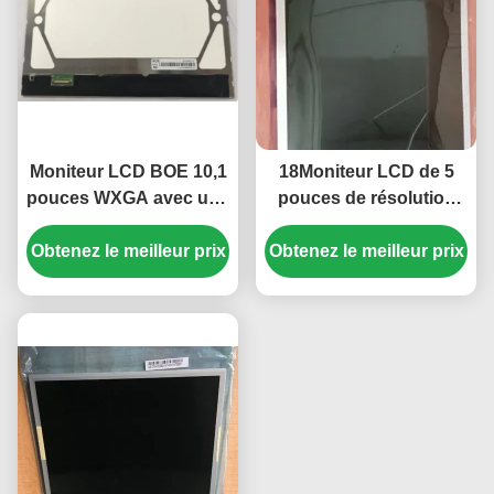
Moniteur LCD BOE 10,1
18Moniteur LCD de 5
pouces WXGA avec une
pouces de résolution
résolution de 1280x800
1366x768 avec
et une luminosité de 250
Obtenez le meilleur prix
Obtenez le meilleur prix
250cd/m2 luminosité et
cd/m²
30K heures
rétroéclairage WLED
pour bureau