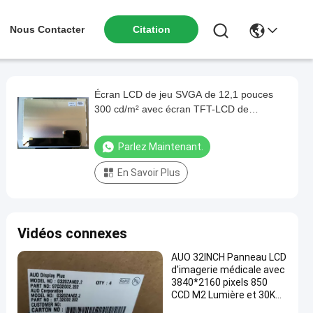
Nous Contacter
Citation
Écran LCD de jeu SVGA de 12,1 pouces
300 cd/m² avec écran TFT-LCD de
résolution 800 × 600
Parlez Maintenant.
En Savoir Plus
Vidéos connexes
AUO 32INCH Panneau LCD
d'imagerie médicale avec
3840*2160 pixels 850
CCD M2 Lumière et 30K
heures de vie