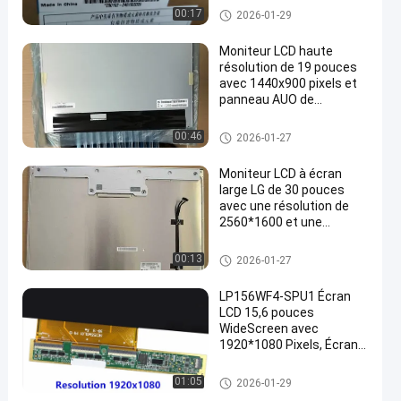
Affichage fait sur commande
00:17
2026-01-29
d'affichage à cristaux liquides
Moniteur LCD haute
résolution de 19 pouces
avec 1440x900 pixels et
panneau AUO de
luminosité de 250cd
Affichage fait sur commande
00:46
2026-01-27
d'affichage à cristaux liquides
Moniteur LCD à écran
large LG de 30 pouces
avec une résolution de
2560*1600 et une
luminosité de 350 cd/m2
Affichage fait sur commande
00:13
2026-01-27
d'affichage à cristaux liquides
LP156WF4-SPU1 Écran
LCD 15,6 pouces
WideScreen avec
1920*1080 Pixels, Écran
IPS 30 broches et
Luminosité 330 CD/M2
Affichage fait sur commande
01:05
2026-01-29
d'affichage à cristaux liquides