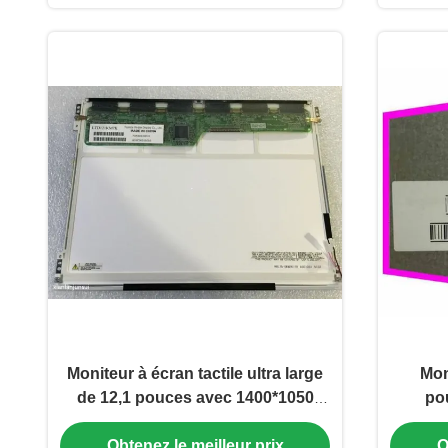
Moniteur à écran tactile ultra large
Mon
de 12,1 pouces avec 1400*1050
po
pixels WLED Modèle Toshiba
1680x1
Obtenez le meilleur prix
O
LTD121KM7K
250 c