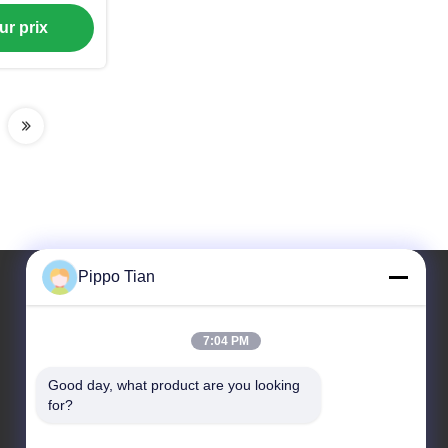
ution de
ur prix
7 millions de
 Memo Pad
Pippo Tian
Notre adresse
7:04 PM
Adresse
Good day, what product are you looking 
Adresse: Bloc 205, zone ouest de Fenghuang, ville
for?
de Fuyong, ville de Shenzhen, Chine