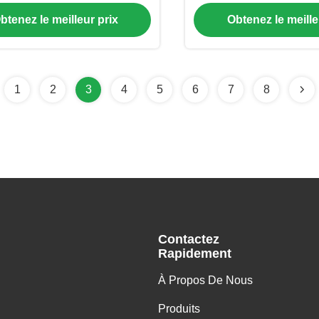
pixels
cd/m² et une résol
btenez le meilleur prix
Obtenez le meille
1920x1200 pixels et 16,
couleurs pour Asus
1
2
3
4
5
6
7
8
Contactez
Rapidement
À Propos De Nous
Produits