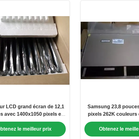
ur LCD grand écran de 12,1
Samsung 23,8 pouces
s avec 1400x1050 pixels et
pixels 262K couleurs 
2K Colors LTD121KM7K
LCD Moniteur d'or
btenez le meilleur prix
Obtenez le meille
LTM238HP0