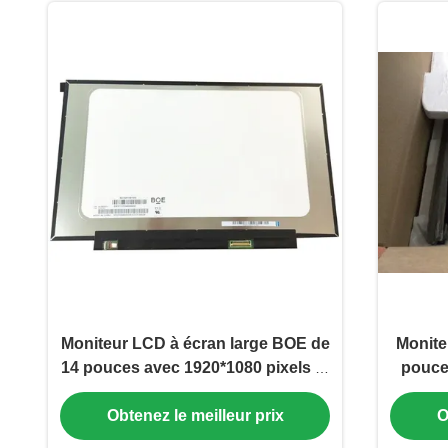
Moniteur LCD à écran large BOE de
Monite
14 pouces avec 1920*1080 pixels et
pouce
220CD/M2 de luminosité pour un
26
Obtenez le meilleur prix
O
écran haute résolution