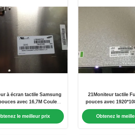
ur à écran tactile Samsung
21Moniteur tactile Fu
pouces avec 16,7M Couleur
pouces avec 1920*108
 1200 Résolution et 400 CD /
connecteur à 30 br
btenez le meilleur prix
Obtenez le meille
M2 de luminosité
HR215WU1-1