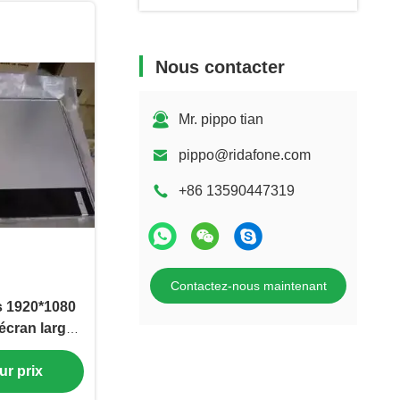
Nous contacter
Mr. pippo tian
pippo@ridafone.com
+86 13590447319
Contactez-nous maintenant
 1920*1080
écran large
dinateur
ur prix
1