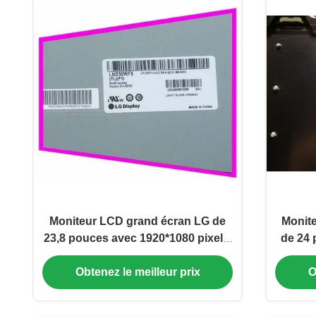
Moniteur LCD grand écran LG de
Monite
23,8 pouces avec 1920*1080 pixels,
de 24 
LVDS 30 broches et luminosité de
1920 *
Obtenez le meilleur prix
O
250cd/m2