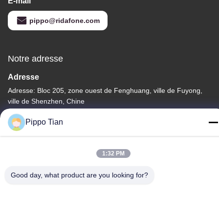
E-mail
pippo@ridafone.com
Notre adresse
Adresse
Adresse: Bloc 205, zone ouest de Fenghuang, ville de Fuyong,
ville de Shenzhen, Chine
Télégramme
Pippo Tian
86--13590447319
1:32 PM
Good day, what product are you looking for?
Politique de confidentialité
|
Plan du site
La Chine est bonne. Qualité Affichage LCD à encre E Le