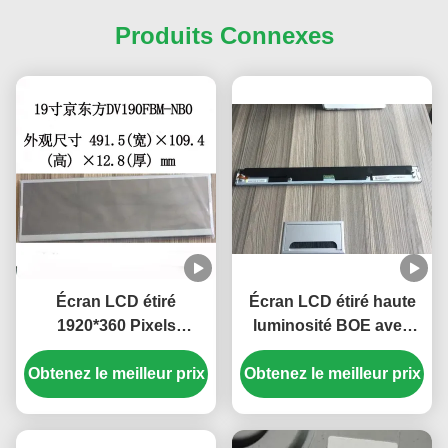
Produits Connexes
Écran LCD étiré
Écran LCD étiré haute
1920*360 Pixels
luminosité BOE avec
300CCD/M2 Luminosité
une luminosité de 300
Obtenez le meilleur prix
avec connecteur 30
Obtenez le meilleur prix
cd/m² et une résolution
broches pour armoire
de 1920x132 pixels et
intelligente
un connecteur LVDS à
40 broches