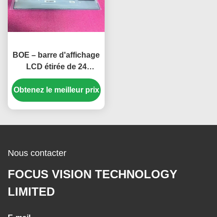
BOE – barre d'affichage
LCD étirée de 24
pouces, panneau LCD
Obtenez le meilleur prix
avec résolution de
1920x360 pixels,
connecteur 30 broches
et luminosité de
300cd/m2
Nous contacter
FOCUS VISION TECHNOLOGY
LIMITED