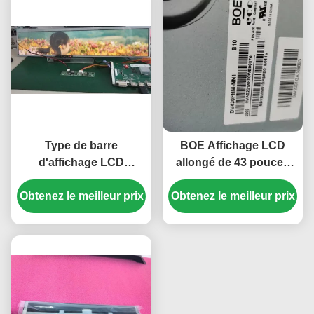
Type de barre
BOE Affichage LCD
d'affichage LCD
allongé de 43 pouces
allongée de 24 pouces
DV430FHM-NN1 avec
Obtenez le meilleur prix
avec résolution
Obtenez le meilleur prix
400cd/m2 Lumière
1920*360 300 cd/m2
1920*1080Pixels
Luminosité et 16,7M
Résolution et
couleurs
connecteur à 51
broches