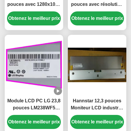
pouces avec 1280x1024
pouces avec résolution
pixels et connecteur 51
FHD de 1920x1080
Obtenez le meilleur prix
broches M170ETN01.1
Obtenez le meilleur prix
pixels et luminosité de
300 cd/m²
Module LCD PC LG 23,8
Hannstar 12,3 pouces
pouces LM238WF5
Moniteur LCD industriel
SSA1 FHD 250 cd/m²
avec 1920 * 720 pixels et
Obtenez le meilleur prix
Panneau d'affichage
Obtenez le meilleur prix
écran LCD couleur PC
IPS pour PC de bureau
16,7M