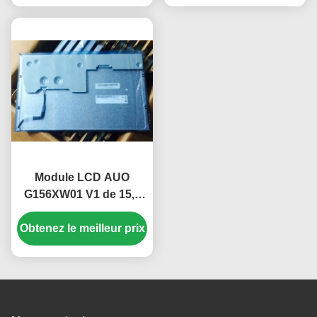
Module LCD AUO
G156XW01 V1 de 15,6
pouces avec 1366*768
Obtenez le meilleur prix
pixels, luminosité 400
CCD M2 et durée de vie
de 50 000 heures