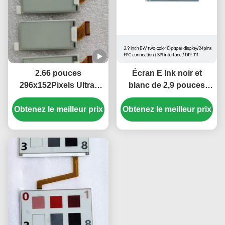
2.66 pouces
Écran E Ink noir et
296x152Pixels Ultra-
blanc de 2,9 pouces
faible consommation
avec interface SPI pour
électrique E Ink Display
Obtenez le meilleur prix
Obtenez le meilleur prix
ESL et commerce de
pour étiquette
détail intelligents
électronique