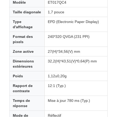
Modèle
ET017QC4
Taille diagonale
1,7 pouce
Type
EPD (Electronic Paper Display)
d'affichage
Format des
240*320 QVGA (231 PPI)
pixels
Zone active
27(H)*34,56(V) mm
Dimensions
32,2(H)*43,51(V)*0,64(P) mm
extérieures
Poids
1,12±0,20g
Rapport de
12:1 (Typ.)
contraste
Temps de
Mise à jour 780 ms (Typ.)
réponse
Mode de
Réflectif