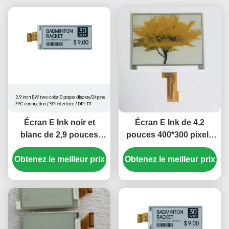
Écran E Ink noir et
Écran E Ink de 4,2
blanc de 2,9 pouces
pouces 400*300 pixels
avec interface SPI pour
pour étiquette
Obtenez le meilleur prix
ESL et commerce de
Obtenez le meilleur prix
électronique d'étalage
détail intelligents
avec consommation
d'énergie ultra-faible