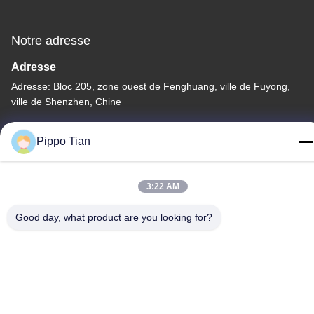
Notre adresse
Adresse
Adresse: Bloc 205, zone ouest de Fenghuang, ville de Fuyong,
ville de Shenzhen, Chine
Télégramme
Pippo Tian
86--13590447319
3:22 AM
Good day, what product are you looking for?
Politique de confidentialité
|
Plan du site
La Chine est bonne. Qualité Affichage LCD à encre E Le
fournisseur. -2026 FOCUS VISION TECHNOLOGY LIMITED Tout.
Les droits sont réservés.