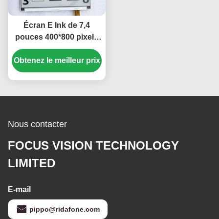
Écran E Ink de 7,4
pouces 400*800 pixels
pour étiquette
Obtenez le meilleur prix
électronique d'étalage
avec consommation
d'énergie ultra-faible
Nous contacter
FOCUS VISION TECHNOLOGY
LIMITED
E-mail
pippo@ridafone.com