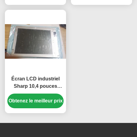
voiture Mercedes A180
Écran LCD industriel
Sharp 10,4 pouces
haute luminosité
Obtenez le meilleur prix
350cd/m2 avec une
résolution de 640*480
pixels