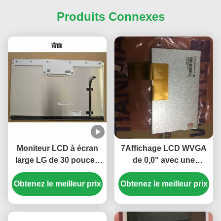
Produits Connexes
Moniteur LCD à écran
7Affichage LCD WVGA
large LG de 30 pouces
de 0,0" avec une
avec une résolution de
résolution de 800×480
Obtenez le meilleur prix
2560*1600 et une
et une luminosité de 350
Obtenez le meilleur prix
luminosité de 350 cd/m2
cd/m2