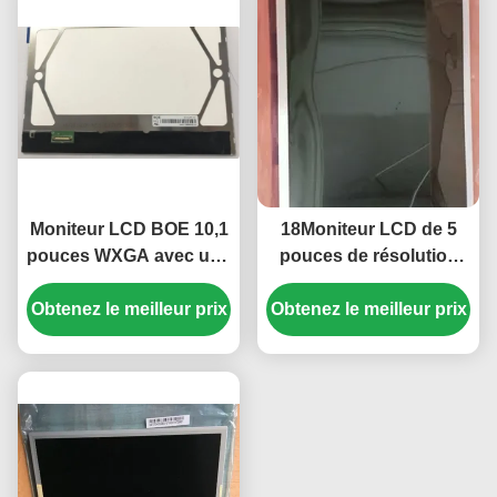
Moniteur LCD BOE 10,1
18Moniteur LCD de 5
pouces WXGA avec une
pouces de résolution
résolution de 1280x800
1366x768 avec
et une luminosité de 250
Obtenez le meilleur prix
Obtenez le meilleur prix
250cd/m2 luminosité et
cd/m²
30K heures
rétroéclairage WLED
pour bureau