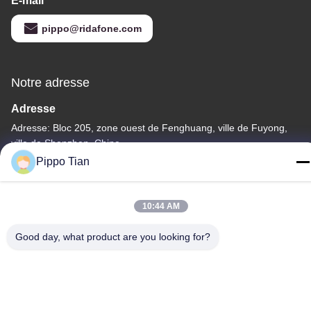
E-mail
pippo@ridafone.com
Notre adresse
Adresse
Adresse: Bloc 205, zone ouest de Fenghuang, ville de Fuyong,
ville de Shenzhen, Chine
Pippo Tian
Télégramme
86--13590447319
10:44 AM
Good day, what product are you looking for?
Politique de confidentialité
|
Plan du site
La Chine est bonne. Qualité Affichage LCD à encre E Le
fournisseur. -2026 FOCUS VISION TECHNOLOGY LIMITED Tout.