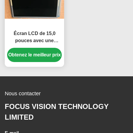
Écran LCD de 15,0
pouces avec une
résolution de 1024 × 768
et une luminosité de 250
Obtenez le meilleur prix
cd/m² Panneau TFT-
LCD
Nous contacter
FOCUS VISION TECHNOLOGY
LIMITED