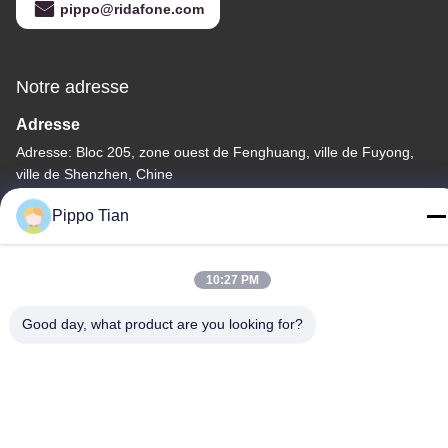
pippo@ridafone.com
Notre adresse
Adresse
Adresse: Bloc 205, zone ouest de Fenghuang, ville de Fuyong,
ville de Shenzhen, Chine
Télégramme
Pippo Tian
86--13590447319
10:27 PM
Good day, what product are you looking for?
Politique de confidentialité
|
Plan du site
La Chine est bonne. Qualité Affichage LCD à encre E Le
fournisseur. -2026 FOCUS VISION TECHNOLOGY LIMITED Tout.
Les droits sont réservés.