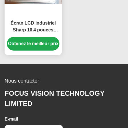
Écran LCD industriel
Sharp 10,4 pouces
haute luminosité
Obtenez le meilleur prix
350cd/m2 avec une
résolution de 640*480
pixels
Nous contacter
FOCUS VISION TECHNOLOGY
LIMITED
E-mail