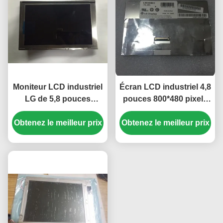
Moniteur LCD industriel
Écran LCD industriel 4,8
LG de 5,8 pouces
pouces 800*480 pixels
470cd/m2 avec
avec rétroéclairage
Obtenez le meilleur prix
connecteur 40 broches
Obtenez le meilleur prix
WLED, panneau TFT-
pour navigateur GPS de
LCD pour UMPC
voiture Mercedes A180