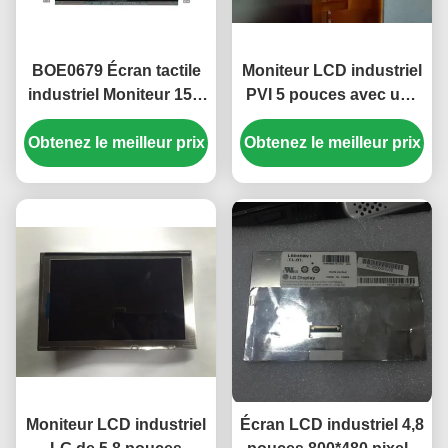
BOE0679 Écran tactile
Moniteur LCD industriel
industriel Moniteur 15,6
PVI 5 pouces avec une
pouces 1920 x 1080
résolution de 480*480
Obtenez le meilleur prix
pixels 500cd/m2
pixels et une luminosité
Obtenez le meilleur prix
Lumière EV156FHM-
de 450cd/m2 PD050OX1
N10
Moniteur LCD industriel
Écran LCD industriel 4,8