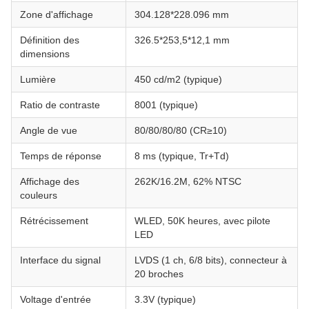
Zone d'affichage
304.128*228.096 mm
Définition des
326.5*253,5*12,1 mm
dimensions
Lumière
450 cd/m2 (typique)
Ratio de contraste
8001 (typique)
Angle de vue
80/80/80/80 (CR≥10)
Temps de réponse
8 ms (typique, Tr+Td)
Affichage des
262K/16.2M, 62% NTSC
couleurs
Rétrécissement
WLED, 50K heures, avec pilote
LED
Interface du signal
LVDS (1 ch, 6/8 bits), connecteur à
20 broches
Voltage d'entrée
3.3V (typique)