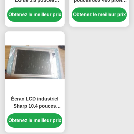
LG de 5,8 pouces
pouces 800*480 pixels
470cd/m2 avec
avec rétroéclairage
Obtenez le meilleur prix
connecteur 40 broches
Obtenez le meilleur prix
WLED, panneau TFT-
pour navigateur GPS de
LCD pour UMPC
voiture Mercedes A180
Écran LCD industriel
Sharp 10,4 pouces
haute luminosité
Obtenez le meilleur prix
350cd/m2 avec une
résolution de 640*480