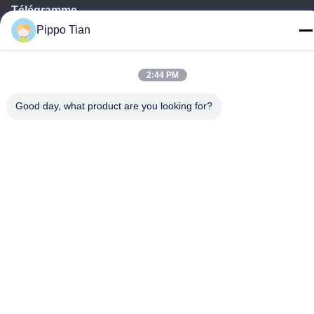
Télégramme
Pippo Tian
86--13590447319
2:44 PM
Good day, what product are you looking for?
Politique de confidentialité
|
Plan du site
La Chine est bonne. Qualité Affichage LCD à encre E Le
fournisseur. -2026 FOCUS VISION TECHNOLOGY LIMITED Tout.
Les droits sont réservés.