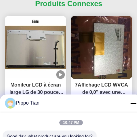
Produits Connexes
Moniteur LCD à écran
7Affichage LCD WVGA
large LG de 30 pouces
de 0,0" avec une
avec une résolution de
résolution de 800×480
Pippo Tian
Obtenez le meilleur prix
2560*1600 et une
et une luminosité de 350
Obtenez le meilleur prix
luminosité de 350 cd/m2
cd/m2
10:47 PM
Good day, what product are you looking for?