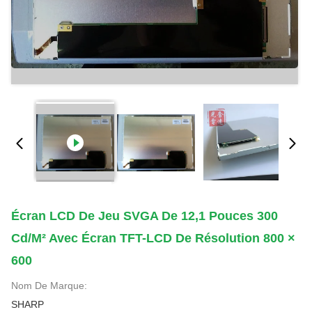
Écran LCD De Jeu SVGA De 12,1 Pouces 300
Cd/m² Avec Écran TFT-LCD De Résolution 800 ×
600
Nom De Marque:
SHARP