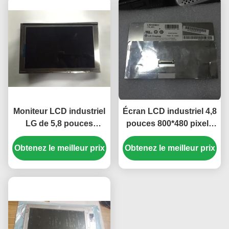
Moniteur LCD industriel
Écran LCD industriel 4,8
LG de 5,8 pouces
pouces 800*480 pixels
470cd/m2 avec
avec rétroéclairage
Obtenez le meilleur prix
connecteur 40 broches
Obtenez le meilleur prix
WLED, panneau TFT-
pour navigateur GPS de
LCD pour UMPC
voiture Mercedes A180