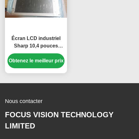
Écran LCD industriel
Sharp 10,4 pouces
haute luminosité
Obtenez le meilleur prix
350cd/m2 avec une
résolution de 640*480
pixels
Nous contacter
FOCUS VISION TECHNOLOGY
LIMITED