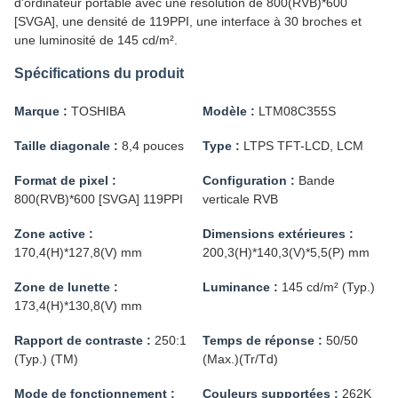
d'ordinateur portable avec une résolution de 800(RVB)*600
[SVGA], une densité de 119PPI, une interface à 30 broches et
une luminosité de 145 cd/m².
Spécifications du produit
Marque :
TOSHIBA
Modèle :
LTM08C355S
Taille diagonale :
8,4 pouces
Type :
LTPS TFT-LCD, LCM
Format de pixel :
Configuration :
Bande
800(RVB)*600 [SVGA] 119PPI
verticale RVB
Zone active :
Dimensions extérieures :
170,4(H)*127,8(V) mm
200,3(H)*140,3(V)*5,5(P) mm
Zone de lunette :
Luminance :
145 cd/m² (Typ.)
173,4(H)*130,8(V) mm
Rapport de contraste :
250:1
Temps de réponse :
50/50
(Typ.) (TM)
(Max.)(Tr/Td)
Mode de fonctionnement :
Couleurs supportées :
262K