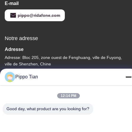
E-mail
pippo@ridafone.com
Notre adresse
Adresse
Adresse: Bloc 205, zone ouest de Fenghuang, ville de Fuyong,
ville de Shenzhen, Chine
Télégramme
Pippo Tian
86--13590447319
12:14 PM
Good day, what product are you looking for?
Politique de confidentialité
|
Plan du site
La Chine est bonne. Qualité Affichage LCD à encre E Le