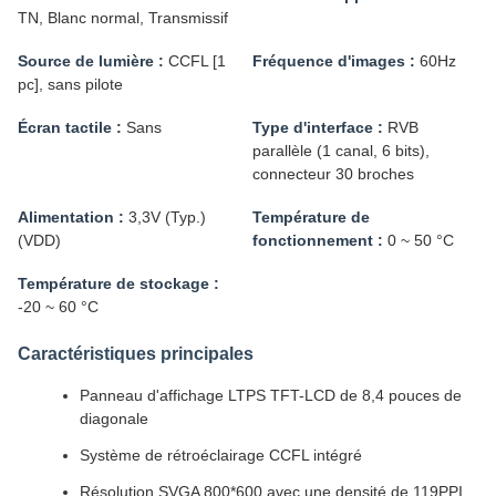
TN, Blanc normal, Transmissif
Source de lumière :
CCFL [1
Fréquence d'images :
60Hz
pc], sans pilote
Écran tactile :
Sans
Type d'interface :
RVB
parallèle (1 canal, 6 bits),
connecteur 30 broches
Alimentation :
3,3V (Typ.)
Température de
(VDD)
fonctionnement :
0 ~ 50 °C
Température de stockage :
-20 ~ 60 °C
Caractéristiques principales
Panneau d'affichage LTPS TFT-LCD de 8,4 pouces de
diagonale
Système de rétroéclairage CCFL intégré
Résolution SVGA 800*600 avec une densité de 119PPI