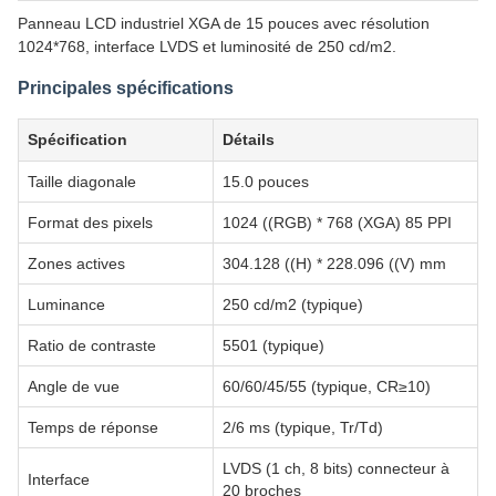
Panneau LCD industriel XGA de 15 pouces avec résolution
1024*768, interface LVDS et luminosité de 250 cd/m2.
Principales spécifications
Spécification
Détails
Taille diagonale
15.0 pouces
Format des pixels
1024 ((RGB) * 768 (XGA) 85 PPI
Zones actives
304.128 ((H) * 228.096 ((V) mm
Luminance
250 cd/m2 (typique)
Ratio de contraste
5501 (typique)
Angle de vue
60/60/45/55 (typique, CR≥10)
Temps de réponse
2/6 ms (typique, Tr/Td)
LVDS (1 ch, 8 bits) connecteur à
Interface
20 broches