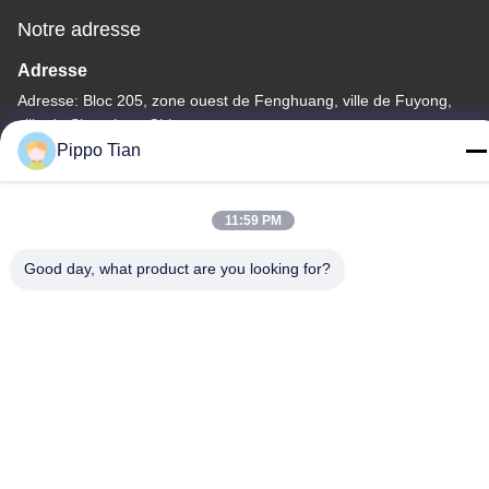
Notre adresse
Adresse
Adresse: Bloc 205, zone ouest de Fenghuang, ville de Fuyong,
ville de Shenzhen, Chine
Pippo Tian
Télégramme
86--13590447319
11:59 PM
Good day, what product are you looking for?
Politique de confidentialité
|
Plan du site
La Chine est bonne. Qualité Affichage LCD à encre E Le
fournisseur. -2026 FOCUS VISION TECHNOLOGY LIMITED Tout.
Les droits sont réservés.