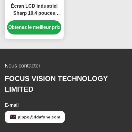
Écran LCD industriel
Sharp 10,4 pouces
haute luminosité
Obtenez le meilleur prix
350cd/m2 avec une
résolution de 640*480
pixels
Nous contacter
FOCUS VISION TECHNOLOGY
LIMITED
E-mail
pippo@ridafone.com