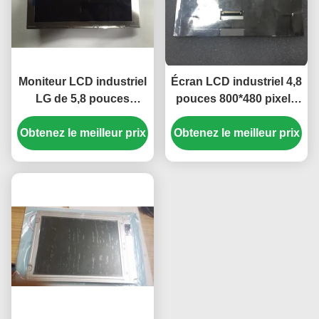
Moniteur LCD industriel
Écran LCD industriel 4,8
LG de 5,8 pouces
pouces 800*480 pixels
470cd/m2 avec
avec rétroéclairage
Obtenez le meilleur prix
connecteur 40 broches
Obtenez le meilleur prix
WLED, panneau TFT-
pour navigateur GPS de
LCD pour UMPC
voiture Mercedes A180