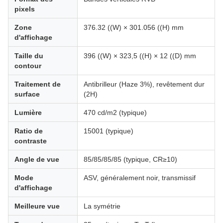
pixels
Zone
376.32 ((W) × 301.056 ((H) mm
d'affichage
Taille du
396 ((W) × 323,5 ((H) × 12 ((D) mm
contour
Traitement de
Antibrilleur (Haze 3%), revêtement dur
surface
(2H)
Lumière
470 cd/m2 (typique)
Ratio de
15001 (typique)
contraste
Angle de vue
85/85/85/85 (typique, CR≥10)
Mode
ASV, généralement noir, transmissif
d'affichage
Meilleure vue
La symétrie