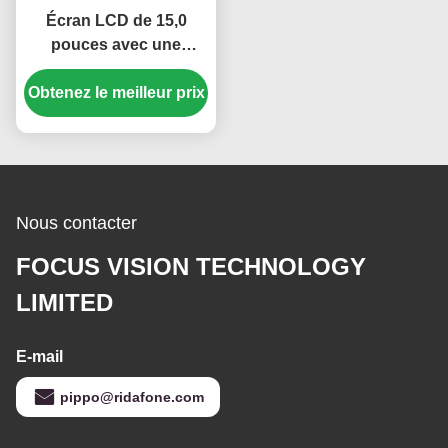
Écran LCD de 15,0
pouces avec une
résolution de 1024 × 768
et une luminosité de 250
Obtenez le meilleur prix
cd/m² Panneau TFT-
LCD
Nous contacter
FOCUS VISION TECHNOLOGY
LIMITED
E-mail
pippo@ridafone.com