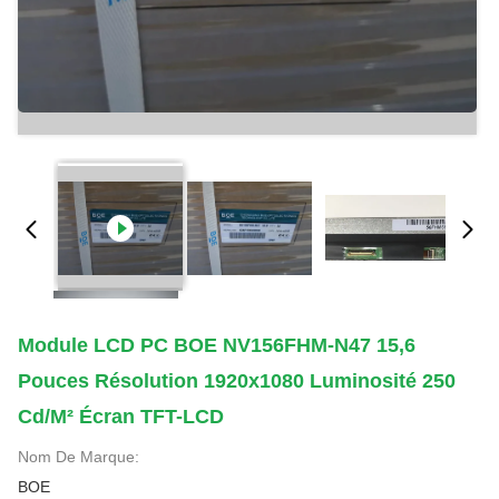
Module LCD PC BOE NV156FHM-N47 15,6
Pouces Résolution 1920x1080 Luminosité 250
Cd/m² Écran TFT-LCD
Nom De Marque:
BOE