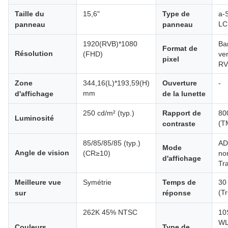
Taille du
15,6"
Type de
a-
LC
panneau
panneau
1920(RVB)*1080
Ba
Format de
Résolution
(FHD)
ver
pixel
RV
Zone
344,16(L)*193,59(H)
Ouverture
-
mm
d'affichage
de la lunette
250 cd/m² (typ.)
Rapport de
800
Luminosité
(T
contraste
85/85/85/85 (typ.)
AD
Mode
Angle de vision
(CR≥10)
no
d'affichage
Tr
Meilleure vue
Symétrie
Temps de
30 
(T
sur
réponse
262K 45% NTSC
10
WL
Couleurs
Type de