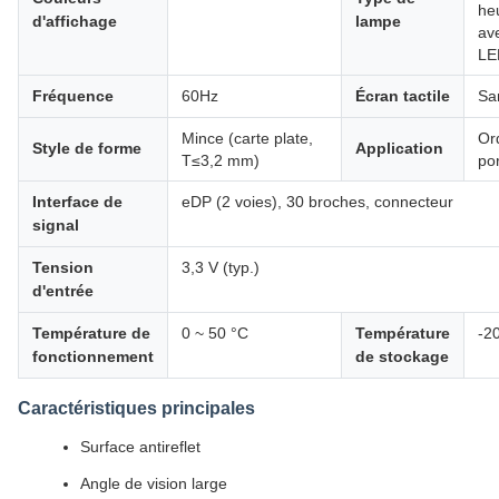
he
d'affichage
lampe
ave
LE
Fréquence
60Hz
Écran tactile
Sa
Mince (carte plate,
Or
Style de forme
Application
T≤3,2 mm)
po
Interface de
eDP (2 voies), 30 broches, connecteur
signal
Tension
3,3 V (typ.)
d'entrée
Température de
0 ~ 50 °C
Température
-2
fonctionnement
de stockage
Caractéristiques principales
Surface antireflet
Angle de vision large