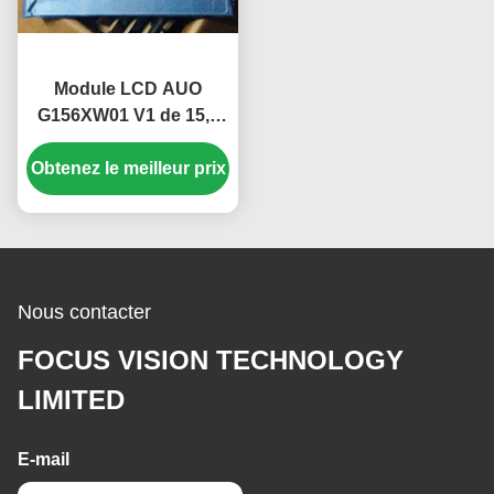
Module LCD AUO
G156XW01 V1 de 15,6
pouces avec 1366*768
Obtenez le meilleur prix
pixels, luminosité 400
CCD M2 et durée de vie
de 50 000 heures
Nous contacter
FOCUS VISION TECHNOLOGY
LIMITED
E-mail