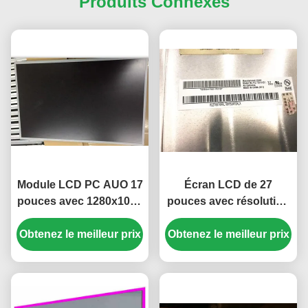
Produits Connexes
Module LCD PC AUO 17
Écran LCD de 27
pouces avec 1280x1024
pouces avec résolution
pixels et connecteur 51
FHD de 1920x1080
Obtenez le meilleur prix
broches M170ETN01.1
Obtenez le meilleur prix
pixels et luminosité de
300 cd/m²