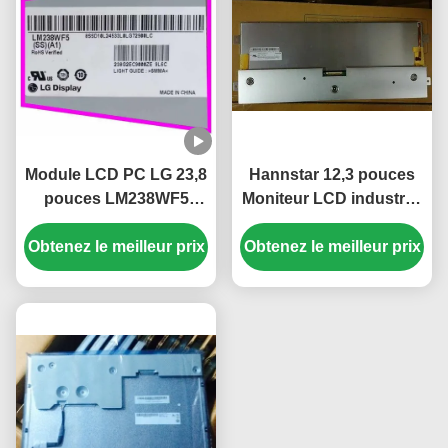
Module LCD PC LG 23,8
Hannstar 12,3 pouces
pouces LM238WF5
Moniteur LCD industriel
SSA1 FHD 250 cd/m²
avec 1920 * 720 pixels et
Obtenez le meilleur prix
Panneau d'affichage
Obtenez le meilleur prix
écran LCD couleur PC
IPS pour PC de bureau
16,7M