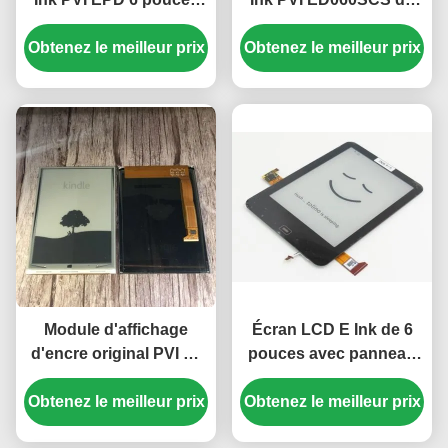
avec écran tactile et
6,0 pouces avec
Obtenez le meilleur prix
cadre ED060TC1
résolution SVGA de 600
Obtenez le meilleur prix
× 800
Module d'affichage
Écran LCD E Ink de 6
d'encre original PVI de
pouces avec panneau
6,0 pouces avec
tactile PCAP et
Obtenez le meilleur prix
résolution SVGA 600 ×
Obtenez le meilleur prix
rétroéclairage pour
800 pour Kindle 4/5
Kindle Paperwhite