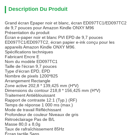
Description Du Produit
Grand écran Epaper noir et blanc, écran ED097TC1/ED097TC2
de 9,7 pouces pour Amazon Kindle ONXY M96
Présentation du produit
Écran e-paper noir et blanc PVI EPD de 9,7 pouces
ED097TC1/ED097TC2, écran papier e-ink conçu pour les
appareils Amazon Kindle ONXY M96.
Spécifications techniques
Fabricant
Encre E
Nom du modèle
ED097TC1
Taille de l'écran
9,7 pouces
Type d'écran
EPD, EPD
Nombre de pixels
1200*825
Arrangement
Rectangle
Zone active
202,8 * 139,425 mm (H*V)
Dimensions du contour
218,8 * 156,425 mm (H*V)
Traitement
Antiéblouissant
Rapport de contraste
12:1 (Typ.) (RF)
Temps de réponse
1 000 ms (max.)
Mode de travail
Réfléchissant
Profondeur de couleur
Niveaux de gris
Rétroéclairage
Pas de B/L
Masse
80,0 ± 8,0g
Taux de rafraîchissement
85Hz
Écran tactile
Sans