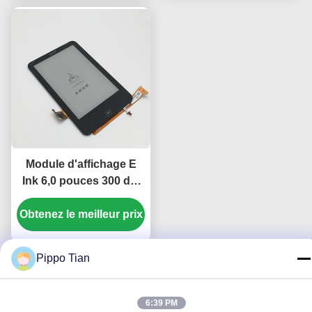
Module d'affichage E
Ink 6,0 pouces 300 dpi
avec panneau tactile
Obtenez le meilleur prix
PCAP pour liseuse
Tolino HD
Pippo Tian
6:39 PM
Nous contacter