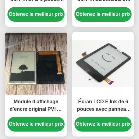
avec écran tactile et
6,0 pouces avec
Obtenez le meilleur prix
cadre ED060TC1
résolution SVGA de 600
Obtenez le meilleur prix
× 800
Module d'affichage
Écran LCD E Ink de 6
d'encre original PVI de
pouces avec panneau
6,0 pouces avec
tactile PCAP et
Obtenez le meilleur prix
résolution SVGA 600 ×
Obtenez le meilleur prix
rétroéclairage pour
800 pour Kindle 4/5
Kindle Paperwhite