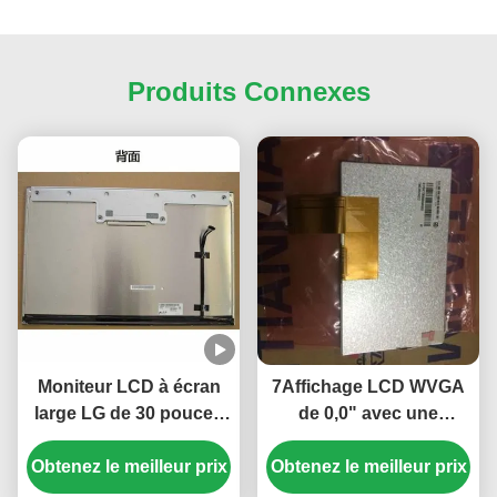
Produits Connexes
Moniteur LCD à écran
7Affichage LCD WVGA
large LG de 30 pouces
de 0,0" avec une
avec une résolution de
résolution de 800×480
Obtenez le meilleur prix
2560*1600 et une
et une luminosité de 350
Obtenez le meilleur prix
luminosité de 350 cd/m2
cd/m2