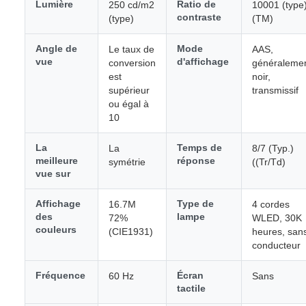
Lumière
Ratio de
250 cd/m2
10001 (type
contraste
(type)
(TM)
Angle de
Mode
Le taux de
AAS,
vue
d'affichage
conversion
généraleme
est
noir,
supérieur
transmissif
ou égal à
10
La
Temps de
La
8/7 (Typ.)
meilleure
réponse
symétrie
((Tr/Td)
vue sur
Affichage
Type de
16.7M
4 cordes
des
lampe
72%
WLED, 30K
couleurs
(CIE1931)
heures, san
conducteur
Fréquence
Écran
60 Hz
Sans
tactile