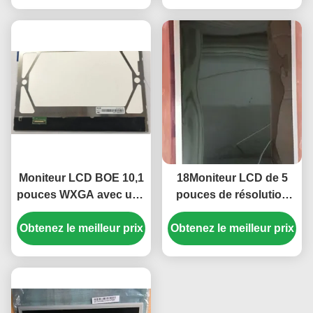
Moniteur LCD BOE 10,1
18Moniteur LCD de 5
pouces WXGA avec une
pouces de résolution
résolution de 1280x800
1366x768 avec
et une luminosité de 250
Obtenez le meilleur prix
Obtenez le meilleur prix
250cd/m2 luminosité et
cd/m²
30K heures
rétroéclairage WLED
pour bureau