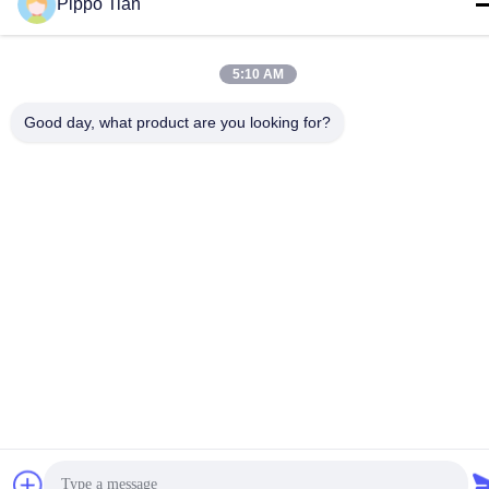
Pippo Tian
La Chine est bonne. Qualité Affichage LCD à encre E Le
fournisseur. -2026 FOCUS VISION TECHNOLOGY LIMITED Tout.
5:10 AM
Les droits sont réservés.
Good day, what product are you looking for?