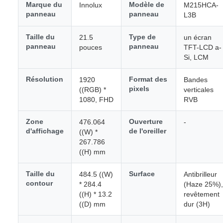
Marque du
Modèle de
Innolux
M215HCA-
panneau
panneau
L3B
Taille du
Type de
21.5
un écran
panneau
panneau
pouces
TFT-LCD a-
Si, LCM
Résolution
Format des
1920
Bandes
pixels
((RGB) *
verticales
1080, FHD
RVB
Zone
Ouverture
476.064
-
d'affichage
de l'oreiller
((W) *
267.786
((H) mm
Taille du
Surface
484.5 ((W)
Antibrilleur
contour
* 284.4
(Haze 25%),
((H) * 13.2
revêtement
((D) mm
dur (3H)