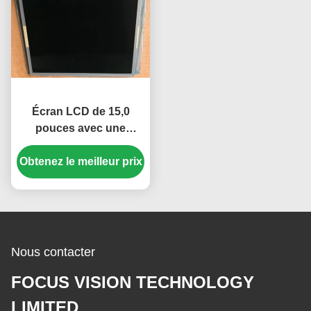
Écran LCD de 15,0
pouces avec une
résolution de 1024 × 768
et une luminosité de 250
Obtenez le meilleur prix
cd/m² Panneau TFT-
LCD
Nous contacter
FOCUS VISION TECHNOLOGY
LIMITED