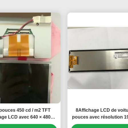
 pouces 450 cd / m2 TFT
8Affichage LCD de voitu
hage LCD avec 640 × 480
pouces avec résolution 1
our le moniteur de voiture
et durée de vie de 30K he