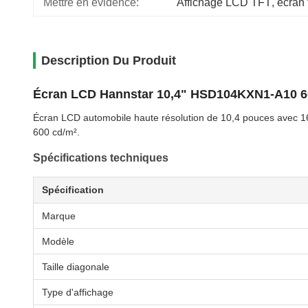
Mettre en évidence:
Affichage LCD TFT
, 
écran 
Description Du Produit
Écran LCD Hannstar 10,4" HSD104KXN1-A10 6
Écran LCD automobile haute résolution de 10,4 pouces avec 16
600 cd/m².
Spécifications techniques
Spécification
Marque
Modèle
Taille diagonale
Type d'affichage