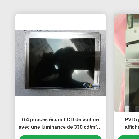
6.4 pouces écran LCD de voiture
PVI 5
avec une luminance de 330 cd/m² et
affic
une résolution de 320(RVB) × 234
pixels p