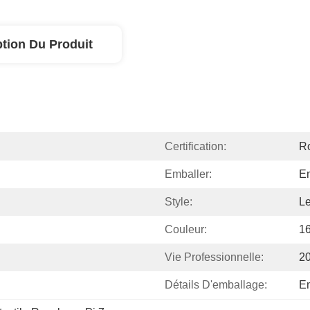
ption Du Produit
Certification:
R
Emballer:
Em
Style:
L
Couleur:
16
Vie Professionnelle:
2
Détails D'emballage:
Em