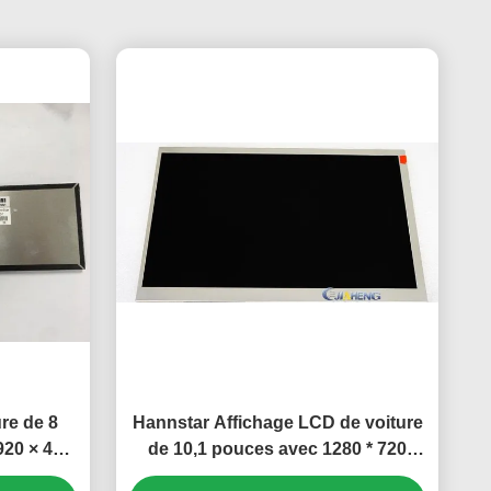
re de 8
Hannstar Affichage LCD de voiture
920 × 480
de 10,1 pouces avec 1280 * 720
ures pour
pixels Connecteur 60Pin et 600 cd /