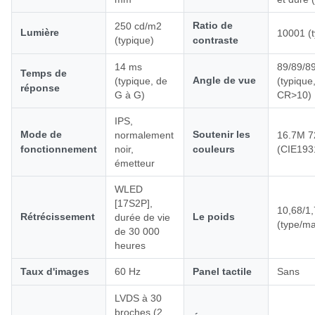
Ratio de
250 cd/m2
Lumière
10001 (t
(typique)
contraste
14 ms
89/89/8
Temps de
Angle de vue
(typique, de
(typique
réponse
G à G)
CR>10)
IPS,
Mode de
Soutenir les
normalement
16.7M 
fonctionnement
noir,
couleurs
(CIE193
émetteur
WLED
[17S2P],
10,68/1,
Rétrécissement
Le poids
durée de vie
(type/m
de 30 000
heures
Taux d'images
60 Hz
Panel tactile
Sans
LVDS à 30
broches (2