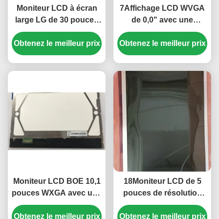
Moniteur LCD à écran
7Affichage LCD WVGA
large LG de 30 pouces
de 0,0" avec une
avec une résolution de
résolution de 800×480
Obtenez le meilleur prix
2560*1600 et une
et une luminosité de 350
Obtenez le meilleur prix
luminosité de 350 cd/m2
cd/m2
Moniteur LCD BOE 10,1
18Moniteur LCD de 5
pouces WXGA avec une
pouces de résolution
résolution de 1280x800
1366x768 avec
et une luminosité de 250
Obtenez le meilleur prix
Obtenez le meilleur prix
250cd/m2 luminosité et