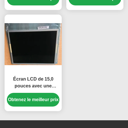
cd/m²
30K heures
rétroéclairage WLED
pour bureau
Écran LCD de 15,0
pouces avec une
résolution de 1024 × 768
et une luminosité de 250
Obtenez le meilleur prix
cd/m² Panneau TFT-
LCD