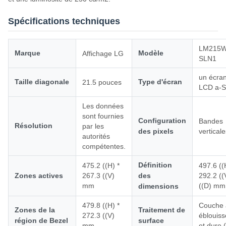
Spécifications techniques
LM215W
Marque
Modèle
Affichage LG
SLN1
un écra
Taille diagonale
Type d'écran
21.5 pouces
LCD a-S
Les données
sont fournies
Configuration
Bandes
Résolution
par les
des pixels
vertical
autorités
compétentes.
Définition
475.2 ((H) *
497.6 ((
Zones actives
267.3 ((V)
des
292.2 ((
mm
((D) mm
dimensions
479.8 ((H) *
Couche a
Zones de la
Traitement de
272.3 ((V)
éblouis
région de Bezel
surface
mm
et dure 